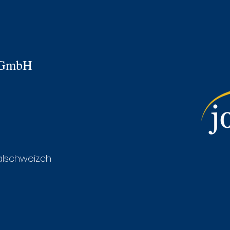
 GmbH
lschweiz.ch