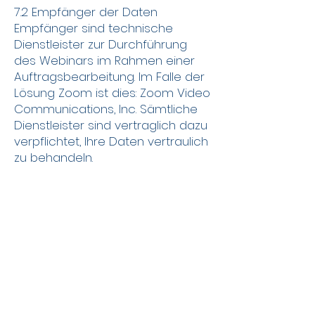
7.2 Empfänger der Daten
Empfänger sind technische
Dienstleister zur Durchführung
des Webinars im Rahmen einer
Auftragsbearbeitung. Im Falle der
Lösung Zoom ist dies: Zoom Video
Communications, Inc. Sämtliche
Dienstleister sind vertraglich dazu
verpflichtet, Ihre Daten vertraulich
zu behandeln.
8 Verwendung von Cookies
8.1 Beschreibung und Umfang der
Datenbearbeitung
Ein Cookie ist ein kleiner
Datensatz, der beim Besuch einer
Website erstellt und auf dem
System des Nutzers