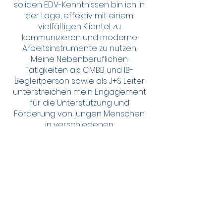
soliden EDV-Kenntnissen bin ich in
der Lage, effektiv mit einem
vielfältigen Klientel zu
kommunizieren und moderne
Arbeitsinstrumente zu nutzen.
Meine Nebenberuflichen
Tätigkeiten als CMBB und IB-
Begleitperson sowie als J+S Leiter
unterstreichen mein Engagement
für die Unterstützung und
Förderung von jungen Menschen
in verschiedenen
Lebensbereichen.
Meine Vielseitigkeit und Interessen,
die sich auch in meinen Hobbies
wie Kin-Ball, Ski fahren, schwimmen,
wandern und Bierbrauen
widerspiegeln, tragen dazu bei,
eine vertrauensvolle Beziehung zu